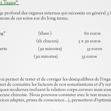
ei Tsang"
 profond des organes internes qui nécessite en général 3 à 
ximum de ces soins sur du long terme.
"chi nei tsang" (1h00 ) 60 euros
du ventre (1h chacun) 3 x 50 euros
ng" découverte (30 minutes) 35 euros
nt (30 minutes) 35
euros
i permet de tester et de corriger les déséquilibres de l’org
met de connaître les facteurs de nos somatisations et d’y re
iques modernes incluant la relation corps-cerveau mais aus
ecine chinoise. Nous pouvons constater avec le test muscul
rcices adaptés, prises de conscience...), permettent d'optim