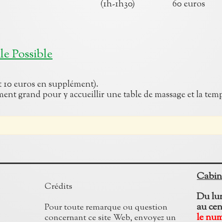
iduelle adulte (1h-1h30) 60
euros
e Possible
 10 euros en supplément).
ment grand pour y accueillir une table de massage et la tem
Cabin
Crédits
Du lun
au cen
Pour toute remarque ou question
le nu
concernant ce site Web, envoyez un